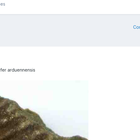
les
Co
rifer arduennensis