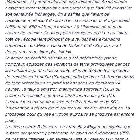
débordante, et par des blocs de lave tombant les écoulements
avançants lentement de lave ont suggéré que l'activité expansive
soit demeurée inchangée. On a estimé que l'avant de
l'écoulement principal de lave dans la caniveau de Bonga atteint
l'altitude de 560 mètres, à environ 4.0 kilomètres aériens du
cratère de sommet. De plus petits écoulements à l'un ou l'autre
côté de l'écoulement principal de lave, dans les extensions
supérieures du Miisi, canaux de Mabinit et de Buyoan, sont
demeurés un upslope plus lointain.
La nature de l'activité séismique a été prédominée par de
nombreux épisodes des vibrations de terre provoquées par des
lave affilant la pente descendante. Plus de 324 de tels épisodes
de tremblement ont été détectés tandis qu'onze (11) tremblements
de terre volcaniques se produisaient dans les dernières 24
heures. Le taux d'émission d'anhydride sulfureux (SO2) du
cratère de sommet a doublé à 7.020 tonnes par jour (t/d).
L'extrusion continue de la lave et le flux très élevé de SO2
indiquent un à niveau élevé soutenu du malaise chez Mayon. La
probabilité pour qu'une éruption explosive se produise est encore
juste.
Le niveau alerte 3 demeure en effet chez Mayon qui signifie que
la zone dangereuse permanente de rayon de 6 kilomètres (PDZ)
devrait être interdite. Les secteurs juste au delà du PDZ dans la