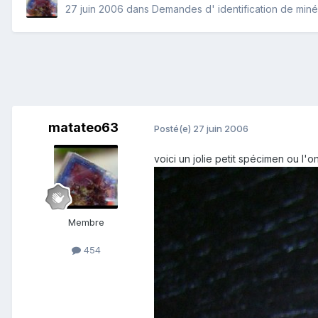
27 juin 2006
dans
Demandes d' identification de min
matateo63
Posté(e)
27 juin 2006
voici un jolie petit spécimen ou l'
Membre
454