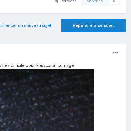
Partager
Abonnés
0
mmencer un nouveau sujet
Répondre à ce sujet
 trés difficile pour vous....bon courage