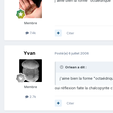
j'aime bien la forme "octaédrique" !
Membre
7.4k
Citer
Yvan
Posté(e)
6 juillet 2006
Orlean a dit :
j'aime bien la forme "octaédrique
Membre
oui réflexion faite la chalcopyrite c'e
2.7k
Citer