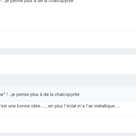
 ...je pense plus à de la chalcopyrite
" ! ...je pense plus à de la chalcopyrite
st une bonne idée......, en plus l'éclat m'a l'air métallique......