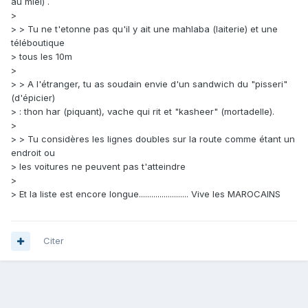
au miel) .
>
> > Tu ne t'etonne pas qu'il y ait une mahlaba (laiterie) et une
téléboutique
> tous les 10m
>
> > A l'étranger, tu as soudain envie d'un sandwich du "pisseri"
(d'épicier)
> : thon har (piquant), vache qui rit et "kasheer" (mortadelle).
>
> > Tu considères les lignes doubles sur la route comme étant un
endroit ou
> les voitures ne peuvent pas t'atteindre
>
> Et la liste est encore longue........................ Vive les MAROCAINS
Citer