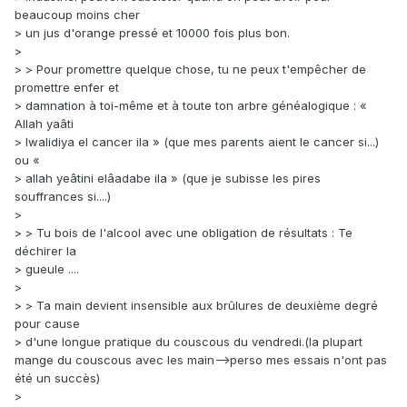
beaucoup moins cher
> un jus d'orange pressé et 10000 fois plus bon.
>
> > Pour promettre quelque chose, tu ne peux t'empêcher de
promettre enfer et
> damnation à toi-même et à toute ton arbre généalogique : «
Allah yaâti
> lwalidiya el cancer ila » (que mes parents aient le cancer si...)
ou «
> allah yeâtini elâadabe ila » (que je subisse les pires
souffrances si....)
>
> > Tu bois de l'alcool avec une obligation de résultats : Te
déchirer la
> gueule ....
>
> > Ta main devient insensible aux brûlures de deuxième degré
pour cause
> d'une longue pratique du couscous du vendredi.(la plupart
mange du couscous avec les main-->perso mes essais n'ont pas
été un succès)
>