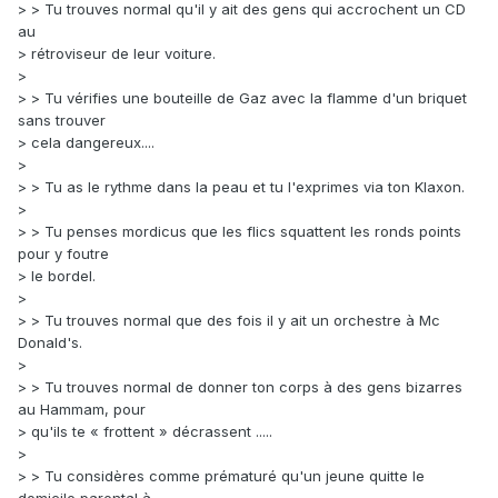
> > Tu trouves normal qu'il y ait des gens qui accrochent un CD
au
> rétroviseur de leur voiture.
>
> > Tu vérifies une bouteille de Gaz avec la flamme d'un briquet
sans trouver
> cela dangereux....
>
> > Tu as le rythme dans la peau et tu l'exprimes via ton Klaxon.
>
> > Tu penses mordicus que les flics squattent les ronds points
pour y foutre
> le bordel.
>
> > Tu trouves normal que des fois il y ait un orchestre à Mc
Donald's.
>
> > Tu trouves normal de donner ton corps à des gens bizarres
au Hammam, pour
> qu'ils te « frottent » décrassent .....
>
> > Tu considères comme prématuré qu'un jeune quitte le