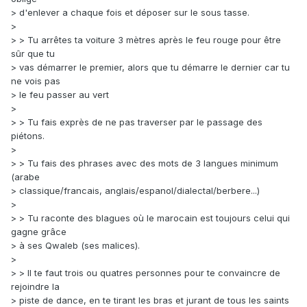
> d'enlever a chaque fois et déposer sur le sous tasse.
>
> > Tu arrêtes ta voiture 3 mètres après le feu rouge pour être
sûr que tu
> vas démarrer le premier, alors que tu démarre le dernier car tu
ne vois pas
> le feu passer au vert
>
> > Tu fais exprès de ne pas traverser par le passage des
piétons.
>
> > Tu fais des phrases avec des mots de 3 langues minimum
(arabe
> classique/francais, anglais/espanol/dialectal/berbere...)
>
> > Tu raconte des blagues où le marocain est toujours celui qui
gagne grâce
> à ses Qwaleb (ses malices).
>
> > Il te faut trois ou quatres personnes pour te convaincre de
rejoindre la
> piste de dance, en te tirant les bras et jurant de tous les saints