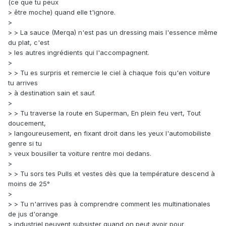
(ce que tu peux
> être moche) quand elle t'ignore.
>
> > La sauce (Merqa) n'est pas un dressing mais l'essence même
du plat, c'est
> les autres ingrédients qui l'accompagnent.
>
> > Tu es surpris et remercie le ciel à chaque fois qu'en voiture
tu arrives
> à destination sain et sauf.
>
> > Tu traverse la route en Superman, En plein feu vert, Tout
doucement,
> langoureusement, en fixant droit dans les yeux l'automobiliste
genre si tu
> veux bousiller ta voiture rentre moi dedans.
>
> > Tu sors tes Pulls et vestes dès que la température descend à
moins de 25°
>
> > Tu n'arrives pas à comprendre comment les multinationales
de jus d'orange
> industriel peuvent subsister quand on peut avoir pour