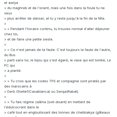
et awlya
> du maghreb et de l'orient, mais une fois dans la foule tu ne
veux
> plus arrêter de danser, et tu y reste jusqu'à la fin de la fête.
>
> > Pendant l'horaire continu, tu trouves normal d'aller déjeuner
chez toi,
> et de faire une petite sieste.
>
> > Ce n'est jamais de ta faute. C'est toujours la faute de l'autre,
du Bus
> parti sans toi, le bijou qui s'est égaré, le vase qui est tombé, Le
PC qui
> a planté.
>
> > Tu crois que les codes TPS et compagnie sont piratés par
des marocains à
> Derb Ghellef(Casablanca) ou Swiqa(Rabat).
>
> > Tu fais régime zaâma (soit-disant) en mettant de
l'édulcocrant dans le
> café tout en engloutissant des tonnes de chebbakya (gâteaux