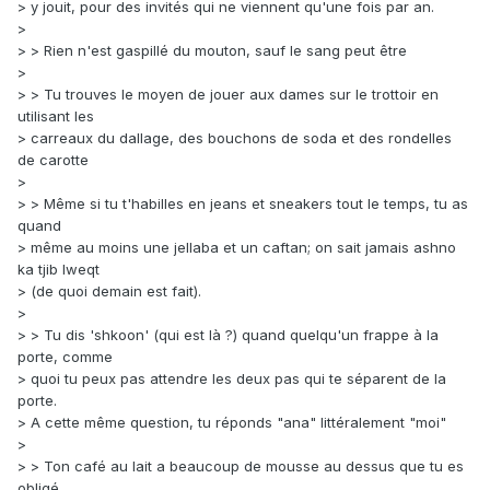
> y jouit, pour des invités qui ne viennent qu'une fois par an.
>
> > Rien n'est gaspillé du mouton, sauf le sang peut être
>
> > Tu trouves le moyen de jouer aux dames sur le trottoir en
utilisant les
> carreaux du dallage, des bouchons de soda et des rondelles
de carotte
>
> > Même si tu t'habilles en jeans et sneakers tout le temps, tu as
quand
> même au moins une jellaba et un caftan; on sait jamais ashno
ka tjib lweqt
> (de quoi demain est fait).
>
> > Tu dis 'shkoon' (qui est là ?) quand quelqu'un frappe à la
porte, comme
> quoi tu peux pas attendre les deux pas qui te séparent de la
porte.
> A cette même question, tu réponds "ana" littéralement "moi"
>
> > Ton café au lait a beaucoup de mousse au dessus que tu es
obligé