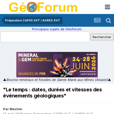
Préparation CAPES SVT / AGREG SVT
Principaux sujets de Géoforum.
▲
Bourse minéraux et fossiles de Sainte Marie aux Mines (Alsace)
▲
"Le temps : dates, durées et vitesses des
événements géologiques"
Par
Mecton
17 avril 2008
dans
Préparation CAPES SVT / AGREG SVT