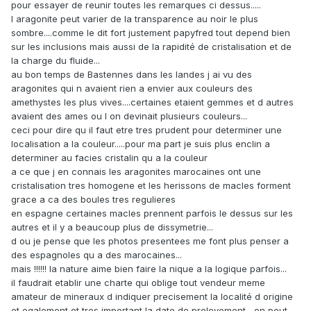
pour essayer de reunir toutes les remarques ci dessus.....
l aragonite peut varier de la transparence au noir le plus
sombre....comme le dit fort justement papyfred tout depend bien
sur les inclusions mais aussi de la rapidité de cristalisation et de
la charge du fluide...
au bon temps de Bastennes dans les landes j ai vu des
aragonites qui n avaient rien a envier aux couleurs des
amethystes les plus vives....certaines etaient gemmes et d autres
avaient des ames ou l on devinait plusieurs couleurs...
ceci pour dire qu il faut etre tres prudent pour determiner une
localisation a la couleur.....pour ma part je suis plus enclin a
determiner au facies cristalin qu a la couleur
a ce que j en connais les aragonites marocaines ont une
cristalisation tres homogene et les herissons de macles forment
grace a ca des boules tres regulieres
en espagne certaines macles prennent parfois le dessus sur les
autres et il y a beaucoup plus de dissymetrie...
d ou je pense que les photos presentees me font plus penser a
des espagnoles qu a des marocaines...
mais !!!!!! la nature aime bien faire la nique a la logique parfois...
il faudrait etablir une charte qui oblige tout vendeur meme
amateur de mineraux d indiquer precisement la localité d origine
et egalement et tres important la date de prelevement....on peut