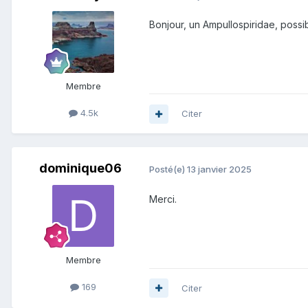
Bonjour, un Ampullospiridae, possib
Membre
4.5k
Citer
dominique06
Posté(e)
13 janvier 2025
Merci.
Membre
169
Citer