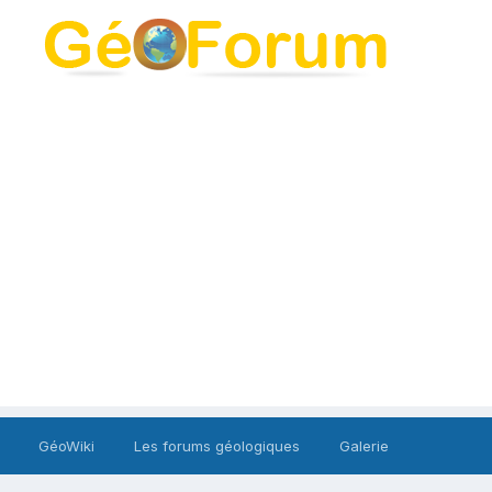
GéoWiki
Les forums géologiques
Galerie