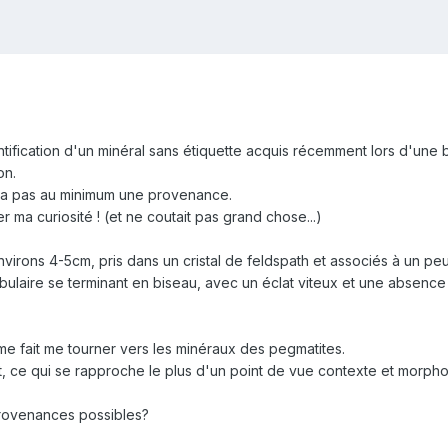
identification d'un minéral sans étiquette acquis récemment lors d'
on.
'y a pas au minimum une provenance.
er ma curiosité ! (et ne coutait pas grand chose...)
'environs 4-5cm, pris dans un cristal de feldspath et associés à un p
abulaire se terminant en biseau, avec un éclat viteux et une absence
me fait me tourner vers les minéraux des pegmatites.
ce qui se rapproche le plus d'un point de vue contexte et morpholog
 provenances possibles?