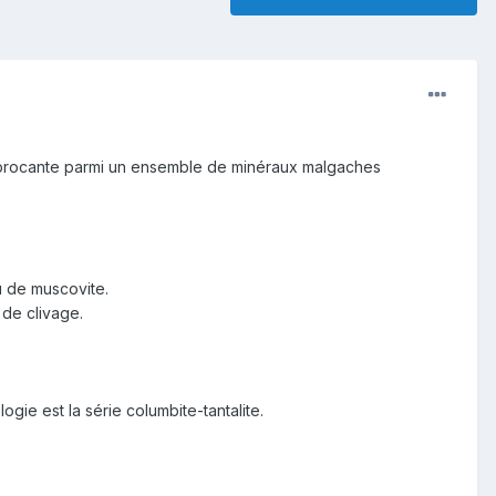
une brocante parmi un ensemble de minéraux malgaches
eu de muscovite.
 de clivage.
ie est la série columbite-tantalite.