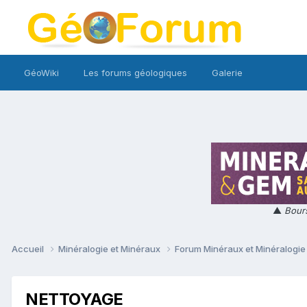
GéoWiki
Les forums géologiques
Galerie
▲
Bours
Accueil
Minéralogie et Minéraux
Forum Minéraux et Minéralogi
NETTOYAGE