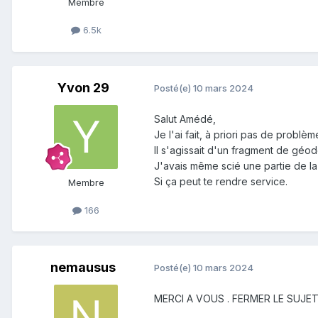
Membre
6.5k
Yvon 29
Posté(e)
10 mars 2024
Salut Amédé,
Je l'ai fait, à priori pas de problèm
Il s'agissait d'un fragment de géod
J'avais même scié une partie de la
Si ça peut te rendre service.
Membre
166
nemausus
Posté(e)
10 mars 2024
MERCI A VOUS . FERMER LE SUJE