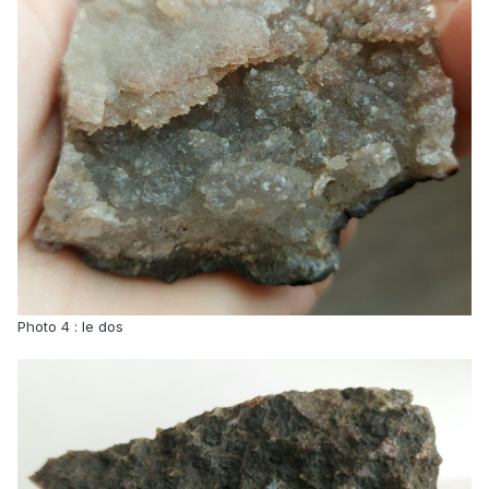
Photo 4
:
le dos