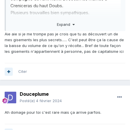
Creniceras du haut Doubs.
Plusieurs trouvailles bien sympathiques.
Des
Perisphinctes
de belles tailles, des
Creniceras
en
Expand
quantité. Des
Euaspidoceras
....
L’affleurement se situe dans un ruisseau, ...très
Aie aie si je me trompe pas je crois que tu as découvert un de
mes gisements les plus secrets...... C'est peut être ça la cause de
pratique pour un premier lavage....à condition de ne pas
la baisse du volume de ce qu'on y récolte... Bref de toute façon
y perdre ses bottes.
les gisements n'appartiennent à personne, pas de capitalisme ici
A bientôt.
Citer
Douceplume
Posté(e)
4 février 2024
Ah domage pour toi c'est rare mais ça arrive parfois.