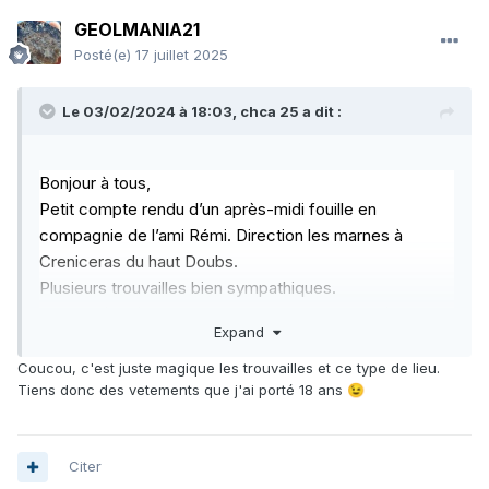
GEOLMANIA21
Posté(e)
17 juillet 2025
Le 03/02/2024 à 18:03,
chca 25
a dit :
Bonjour à tous,
Petit compte rendu d’un après-midi fouille en
compagnie de l’ami Rémi. Direction les marnes à
Creniceras du haut Doubs.
Plusieurs trouvailles bien sympathiques.
Des
Perisphinctes
de belles tailles, des
Creniceras
en
Expand
quantité. Des
Euaspidoceras
....
L’affleurement se situe dans un ruisseau, ...très
Coucou, c'est juste magique les trouvailles et ce type de lieu.
Tiens donc des vetements que j'ai porté 18 ans
😉
pratique pour un premier lavage....à condition de ne pas
y perdre ses bottes.
A bientôt.
Citer