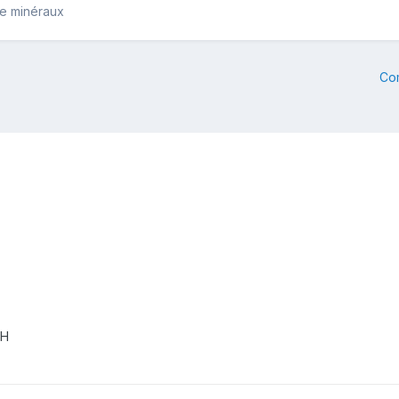
de minéraux
Co
OH