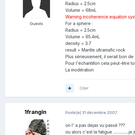
Radius = 2.5cm
Volume = 68mL
Warning incoherence equation syste
For a sphere :
Guests
Radius = 2.5cm
Volume = 65.4mL
density = 3.7
result = Mantle ultramafic rock
Plus sérieusement, il serait bon d
Pour l'échantillon cela peut-être tou
La modération
Citer
1frangin
Posté(e)
31 décembre 2007
on l' a pas dejas vu passé ???
ou alors c'est la fatigue ..............