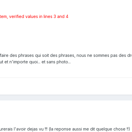
m, verified values in lines 3 and 4
e faire des phrases qui soit des phrases, nous ne sommes pas des dro
t et n'importe quoi... et sans photo...
...je jurerais l'avoir dejas vu !!! (la reponse aussi me dit quelque chose !!)