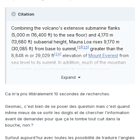
Citation
Combining the volcano's extensive submarine flanks
(5,000 m (16,400 ft) to the sea floor) and 4,170 m
(13,680 ft) subaerial height, Mauna Loa rises 9,170 m
[3]
[23]
(30,085 ft) from base to summit,
greater than the
[24]
8,848 m or 29,029 ft
elevation of
Mount Everest
from
sea level to its summit. In addition, much of the mountain
is invisible even underwater: its mass depresses
the
crust
beneath it by another 8 km (5 mi), in the shape
Expand
[25]
of an inverse mountain,
meaning the total height of
Mauna Loa from the start of its eruptive history is about
Ca m'a pris littéralement 10 secondes de recherches.
[26]
17,170 m (56,000 ft).
Geomac, c'est bien de se poser des question mais c'est quand
même mieux de se sortir les doigts et de chercher l'information
avant de demander pour que ça te tombe tout cuit dans la
bouche, non ?
Surtout aujourd'hui avec toutes les possibilité de traduire l'anglais