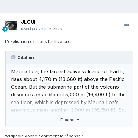
JLOUI
Posté(e)
20 juin 2023
L'explication est dans l'article cité.
Citation
Mauna Loa, the largest active volcano on Earth,
rises about 4,170 m (13,680 ft) above the Pacific
Ocean. But the submarine part of the volcano
descends an additional 5,000 m (16,400 ft) to the
sea floor, which is depressed by Mauna Loa's
enormous mass another 8,000 m (26,250 ft). So,
from its base to its summit, Mauna Loa is more
Expand
than 17,000 m (56,000 ft) high.
Wikipedia donne également la réponse :