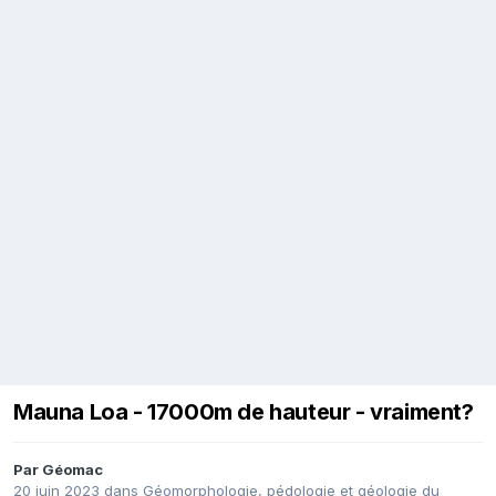
Mauna Loa - 17000m de hauteur - vraiment?
Par
Géomac
20 juin 2023
dans
Géomorphologie, pédologie et géologie du