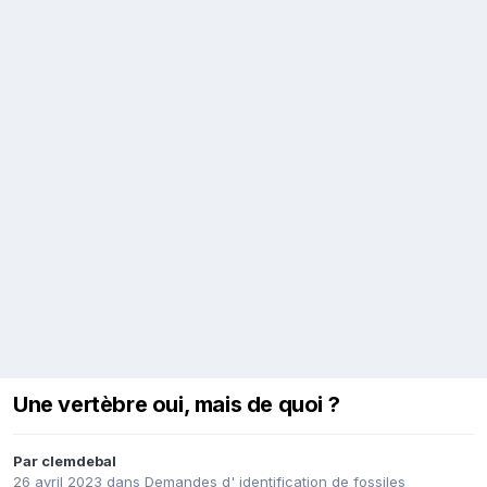
Une vertèbre oui, mais de quoi ?
Par
clemdebal
26 avril 2023
dans
Demandes d' identification de fossiles