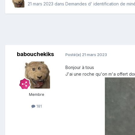
21 mars 2023
dans
Demandes d' identification de min
babouchekiks
Posté(e)
21 mars 2023
Bonjour à tous
J'ai une roche qu'on m'a offert don
Membre
181