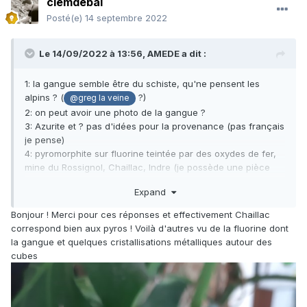
clemdebal
Posté(e)
14 septembre 2022
Le 14/09/2022 à 13:56,
AMEDE
a dit :
1: la gangue semble être du schiste, qu'ne pensent les
alpins ? (
?)
@greg la veine
2: on peut avoir une photo de la gangue ?
3: Azurite et ? pas d'idées pour la provenance (pas français
je pense)
4: pyromorphite sur fluorine teintée par des oxydes de fer,
mine du Rossignol, Chaillac, Indre (je possède une pièce
très similaire)
Expand
5 : même chose
Bonjour ! Merci pour ces réponses et effectivement Chaillac
correspond bien aux pyros ! Voilà d'autres vu de la fluorine dont
la gangue et quelques cristallisations métalliques autour des
cubes