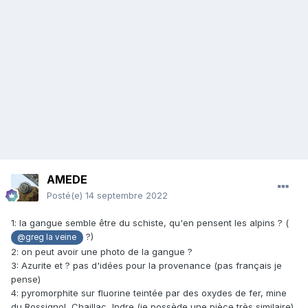
AMEDE
Posté(e)
14 septembre 2022
1: la gangue semble être du schiste, qu'en pensent les alpins ? (
?)
@greg la veine
2: on peut avoir une photo de la gangue ?
3: Azurite et ? pas d'idées pour la provenance (pas français je
pense)
4: pyromorphite sur fluorine teintée par des oxydes de fer, mine
du Rossignol, Chaillac, Indre (je possède une pièce très similaire)