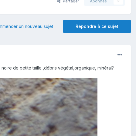
Partager
Abonnés
0
mmencer un nouveau sujet
Répondre à ce sujet
noire de petite taille ,débris végétal,organique, minéral?