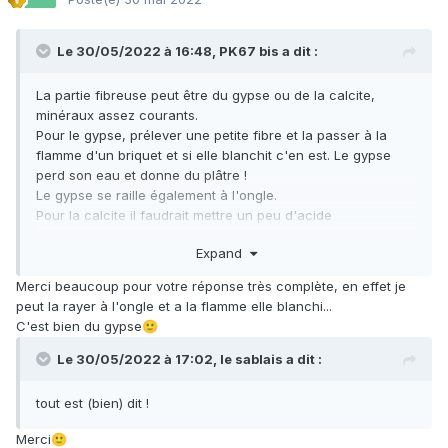
Le 30/05/2022 à 16:48,
PK67 bis
a dit :
La partie fibreuse peut être du gypse ou de la calcite,
minéraux assez courants.
Pour le gypse, prélever une petite fibre et la passer à la
flamme d'un briquet et si elle blanchit c'en est. Le gypse
perd son eau et donne du plâtre !
Le gypse se raille également à l'ongle.
Pour la calcite il faudrait mettre un peu d'acide
chlorhydrique et s'il y a effervescence c'en est très
Expand
probablement.
La calcite se raye au couteau pas à l'ongle.
Merci beaucoup pour votre réponse très complète, en effet je
peut la rayer à l'ongle et a la flamme elle blanchi...
C'est bien du gypse
🙂
Le 30/05/2022 à 17:02,
le sablais
a dit :
tout est (bien) dit !
Merci
🙂