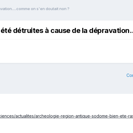
ation.....comme on s'en doutait non ?
té détruites à cause de la dépravation.
Co
sciences/actualites/archeologie-region-antique-sodome-bien-ete-r