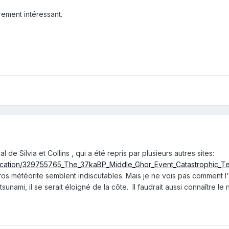
rement intéressant.
al de Silvia et Collins , qui a été repris par plusieurs autres sites:
lication/329755765_The_37kaBP_Middle_Ghor_Event_Catastrophic_Ter
os météorite semblent indiscutables. Mais je ne vois pas comment l'e
nami, il se serait éloigné de la côte. Il faudrait aussi connaître le