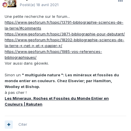
Posté(e)
18 avril 2021
Une petite recherche sur le forum...
https://www.geoforum.fr/topic/13791-bibliographie-sciences-de-
la-terre/#comments
https://www.geoforum.fr/topic/3871-bibliographie-pour-debutant/
https://www.geoforum.fr/topic/18202-bibliographie-sciences-de-
la-terre-«-net-»-et-«-papier-»/
https://www.geoforum.fr/topic/1985-vos-references-
bibliographiques/
Voir aussi dans géowiki.
Sinon un
" multiguide nature ": Les minéraux et fossiles du
monde entier en couleurs. Chez Elsevier; par Hamilton,
Woolley et Bishop.
à pas cher !
Les Mineraux, Roches et Fossiles du Monde Entier en
Couleurs | Rakuten
Citer