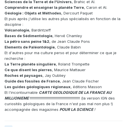
Sciences de la Terre et de l'Univers
, Brahic et Al.
Comprendre et enseigner la planète Terre
, Caron et Al.
Géologie : Objets et Méthodes
, Dercourt Paquet
Et puis après j'utilise les autres plus spécialisés en fonction de la
discipline :
Volcanologie
, Bardintzeff
Bases de Sédimentologie
, Hervé Chamley
La pétro sans peine 1&2
, de Jean Claude Pons
Elements de Paléontologie
, Claude Babin
Et d'autres pour ma culture perso et pour déterminer ce que je
recherche :
La Terre planète singulière
, Roland Trompette
Ce que disent les pierres
, Maurice Mattauer
Roches et paysages
, Jay Oubliey
Guide des fossiles de France
, Jean Claude Fischer
Les guides géologiques régionaux
, éditions Masson
Et l'incontournable
CARTE GEOLOGIQUE DE LA FRANCE AU
MILLIONIEME
!!!!!!!!!!!!!!!!!!!!!!!!!!!!!!!!!!!!!!!!!!!!!!!!!!!!!!!!!!! (la version IGN des
curiosités géologiques de la France n'est pas mal non plus !)
accompagnée des magazines
POUR LA SCIENCE
!