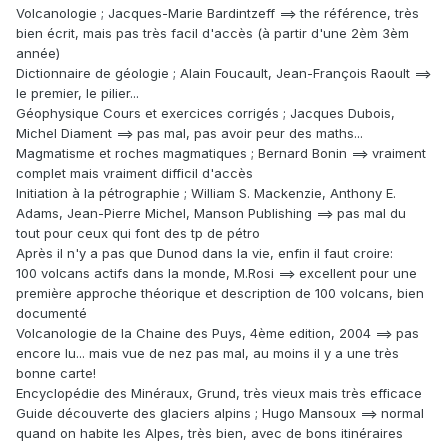
Volcanologie ; Jacques-Marie Bardintzeff ==> the référence, très
bien écrit, mais pas très facil d'accès (à partir d'une 2èm 3èm
année)
Dictionnaire de géologie ; Alain Foucault, Jean-François Raoult ==>
le premier, le pilier...
Géophysique Cours et exercices corrigés ; Jacques Dubois,
Michel Diament ==> pas mal, pas avoir peur des maths...
Magmatisme et roches magmatiques ; Bernard Bonin ==> vraiment
complet mais vraiment difficil d'accès
Initiation à la pétrographie ; William S. Mackenzie, Anthony E.
Adams, Jean-Pierre Michel, Manson Publishing ==> pas mal du
tout pour ceux qui font des tp de pétro
Après il n'y a pas que Dunod dans la vie, enfin il faut croire:
100 volcans actifs dans la monde, M.Rosi ==> excellent pour une
première approche théorique et description de 100 volcans, bien
documenté
Volcanologie de la Chaine des Puys, 4ème edition, 2004 ==> pas
encore lu... mais vue de nez pas mal, au moins il y a une très
bonne carte!
Encyclopédie des Minéraux, Grund, très vieux mais très efficace
Guide découverte des glaciers alpins ; Hugo Mansoux ==> normal
quand on habite les Alpes, très bien, avec de bons itinéraires