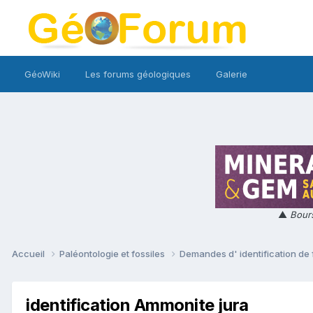
GéoWiki
Les forums géologiques
Galerie
▲
Bours
Accueil
Paléontologie et fossiles
Demandes d' identification de 
identification Ammonite jura