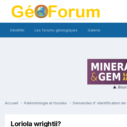
GéoWiki
Les forums géologiques
Galerie
▲
Bours
Accueil
Paléontologie et fossiles
Demandes d' identification de 
Loriola wrightii?