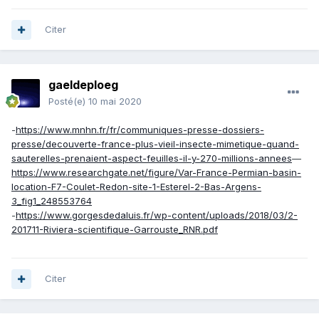
Citer
gaeldeploeg
Posté(e)
10 mai 2020
-
https://www.mnhn.fr/fr/communiques-presse-dossiers-
presse/decouverte-france-plus-vieil-insecte-mimetique-quand-
sauterelles-prenaient-aspect-feuilles-il-y-270-millions-annees
—
https://www.researchgate.net/figure/Var-France-Permian-basin-
location-F7-Coulet-Redon-site-1-Esterel-2-Bas-Argens-
3_fig1_248553764
-
https://www.gorgesdedaluis.fr/wp-content/uploads/2018/03/2-
201711-Riviera-scientifique-Garrouste_RNR.pdf
Citer