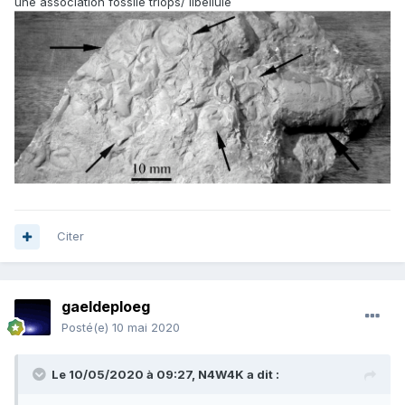
une association fossile triops/ libellule
Citer
gaeldeploeg
Posté(e)
10 mai 2020
Le 10/05/2020 à 09:27,
N4W4K
a dit :