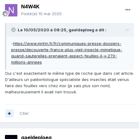
N4W4K
Posté(e)
10 mai 2020
Le 10/05/2020 à 08:25,
gaeldeploeg
a dit :
-
https://www.mnhn.fr/fr/communiques-presse-dossiers-
presse/decouverte-france-plus-vieil-insecte-mimetique-
quand-sauterelles-prenaient-aspect-feuilles-il-y-270-
millions-annees
Oui c'est exactement le même type de roche que dans cet article.
D'ailleurs un paléontologue spécialiste des insectes était venus
faire des fouilles vers chez moi (je sais plus son nom).
malheureusement il avait rien trouvé.
Citer
gaeldeploeg