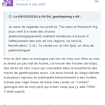
Posté(e)
8 mai 2020
Le 08/05/2020 à 06:54,
gaeldeploeg
a dit :
Je viens de regarder ton profil et; T’es dans le Permien!!! Arg
j’suis vert! Si il reste des choses
(paléontologiquement) vraiment novatrices à trouver à
l’affleurement des sols de nos régions, ce sera là.
Rectification ; C là !. Tu réside sur un Hot Spot, un rêve de
paléontologue!
Pour te dire dans la montagne pas loin de chez moi (5km au max
je dirais) ya pas mal de fossile, j'ai trouvé des fossiles de triops,
des taces de vers (ceux qui creusaient dans la boue/terre) des
traces de gastéropodes aussi. J'ai aussi trouvé du stégocéphale
a plusieurs reprises en participant bénévolement a des fouilles
(j'avais pas l'age requis de base mais j'avais un "contact"
géologue ami de mon père qui a bien voulu que j'y aille (YES!!!
C'était super))