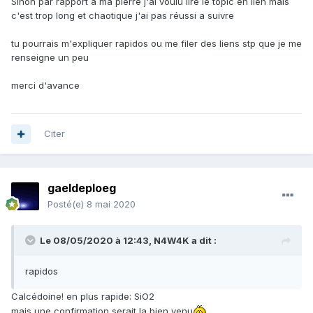
Sinon par rapport a ma pierre j'ai voulu lire le topic en lien mais
c'est trop long et chaotique j'ai pas réussi a suivre
tu pourrais m'expliquer rapidos ou me filer des liens stp que je me
renseigne un peu
merci d'avance
Citer
gaeldeploeg
Posté(e)
8 mai 2020
Le 08/05/2020 à 12:43,
N4W4K
a dit :
rapidos
Calcédoine! en plus rapide: SiO2
mais une confirmation serait la bien venu