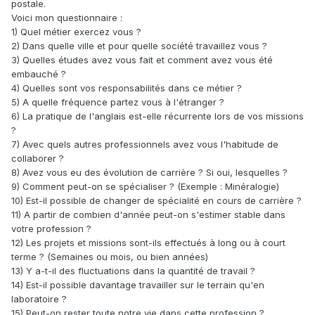
postale.
Voici mon questionnaire
:
1) Quel métier exercez vous ?
2) Dans quelle ville et pour quelle société travaillez vous ?
3) Quelles études avez vous fait et comment avez vous été
embauché ?
4) Quelles sont vos responsabilités dans ce métier ?
5) A quelle fréquence partez vous à l'étranger ?
6) La pratique de l'anglais est-elle récurrente lors de vos missions
?
7) Avec quels autres professionnels avez vous l'habitude de
collaborer ?
8) Avez vous eu des évolution de carrière ? Si oui, lesquelles ?
9) Comment peut-on se spécialiser ? (Exemple : Minéralogie)
10) Est-il possible de changer de spécialité en cours de carrière ?
11) A partir de combien d'année peut-on s'estimer stable dans
votre profession ?
12) Les projets et missions sont-ils effectués à long ou à court
terme ? (Semaines ou mois, ou bien années)
13) Y a-t-il des fluctuations dans la quantité de travail ?
14) Est-il possible davantage travailler sur le terrain qu'en
laboratoire ?
15) Peut-on rester toute notre vie dans cette profession ?