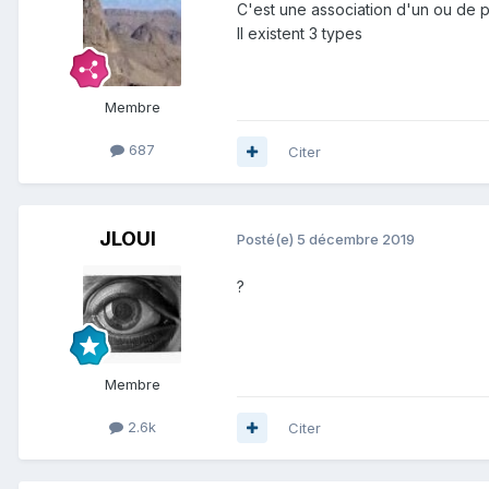
C'est une association d'un ou de pl
Il existent 3 types
Membre
687
Citer
JLOUI
Posté(e)
5 décembre 2019
?
Membre
2.6k
Citer