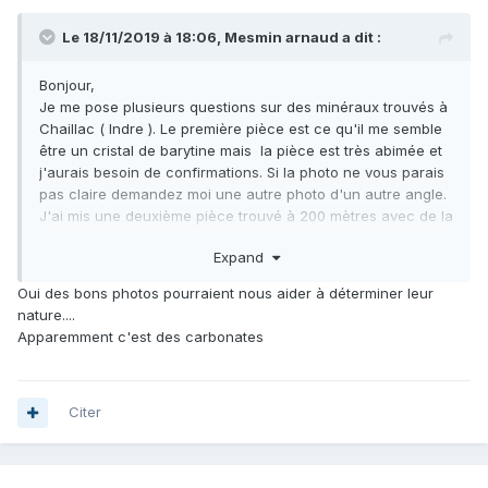
Le 18/11/2019 à 18:06,
Mesmin arnaud
a dit :
Bonjour,
Je me pose plusieurs questions sur des minéraux trouvés à
Chaillac ( Indre ). Le première pièce est ce qu'il me semble
être un cristal de barytine mais la pièce est très abimée et
j'aurais besoin de confirmations. Si la photo ne vous parais
pas claire demandez moi une autre photo d'un autre angle.
J'ai mis une deuxième pièce trouvé à 200 mètres avec de la
barytine et là j'en suis sûr que ça en ai. Le troisième pièce
Expand
est ce qu'il me semble être de l'hématite mais j'ai besoin de
confirmation car j'hésite avec la goethite. Le dernière photo
Oui des bons photos pourraient nous aider à déterminer leur
est la 3 ème pièce prise de derrière.
nature....
Je suis désolé si la lumière n'est pas extraordinaire et si les
Apparemment c'est des carbonates
photos ne sont pas très très nettes.
Si vous avez besoin d'autres pièces pour pouvoir identifier,
je serais toujours disponible.
Cordialement Arnaud
Citer