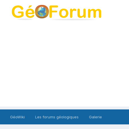
GéoWiki
Les forums géologiques
Galerie