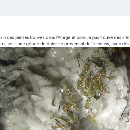
tain des pierres trouves dans l’Ariège et donc je pas trouve des in
rci, voici une géode de dolomite provenant de Trimouns, avec des c