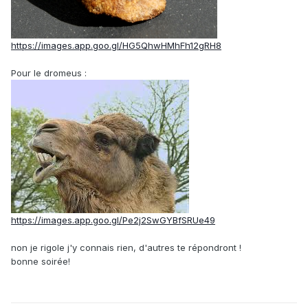
https://images.app.goo.gl/HG5QhwHMhFh12gRH8
Pour le dromeus
:
https://images.app.goo.gl/Pe2j2SwGYBfSRUe49
non je rigole j'y connais rien, d'autres te répondront !
bonne soirée!