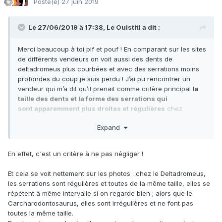
Posté(e)
27 juin 2019
Le 27/06/2019 à 17:38,
Le Ouistiti
a dit :
Merci beaucoup à toi pif et pouf ! En comparant sur les sites
de différents vendeurs on voit aussi des dents de
deltadromeus plus courbées et avec des serrations moins
profondes du coup je suis perdu ! J’ai pu rencontrer un
vendeur qui m’a dit qu’il prenait comme critère principal
la
taille des dents et la forme des serrations qui
sont apparemment plus droites et régulières
chez
deltadromeus agilis. Mais pareil dans ce cas, je ne vois pas
Expand
la différence en comparant.
En effet, c'est un critère à ne pas négliger !
Et cela se voit nettement sur les photos
:
chez le Deltadromeus,
les serrations sont régulières et toutes de la même taille, elles se
répètent à même intervalle si on regarde bien ; alors que le
Carcharodontosaurus, elles sont irrégulières et ne font pas
toutes la même taille.