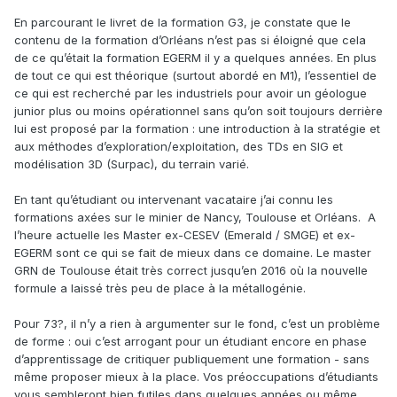
En parcourant le livret de la formation G3, je constate que le
contenu de la formation d’Orléans n’est pas si éloigné que cela
de ce qu’était la formation EGERM il y a quelques années. En plus
de tout ce qui est théorique (surtout abordé en M1), l’essentiel de
ce qui est recherché par les industriels pour avoir un géologue
junior plus ou moins opérationnel sans qu’on soit toujours derrière
lui est proposé par la formation : une introduction à la stratégie et
aux méthodes d’exploration/exploitation, des TDs en SIG et
modélisation 3D (Surpac), du terrain varié.
En tant qu’étudiant ou intervenant vacataire j’ai connu les
formations axées sur le minier de Nancy, Toulouse et Orléans.
A
l’heure actuelle les Master ex-CESEV (Emerald / SMGE) et ex-
EGERM sont ce qui se fait de mieux dans ce domaine. Le master
GRN de Toulouse était très correct jusqu’en 2016 où la nouvelle
formule a laissé très peu de place à la métallogénie.
Pour 73?, il n’y a rien à argumenter sur le fond, c’est un problème
de forme : oui c’est arrogant pour un étudiant encore en phase
d’apprentissage de critiquer publiquement une formation - sans
même proposer mieux à la place. Vos préoccupations d’étudiants
vous sembleront bien futiles dans quelques années ou même