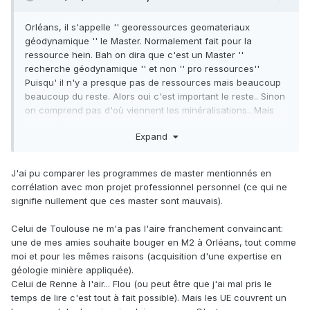
Orléans, il s'appelle '' georessources geomateriaux
géodynamique '' le Master. Normalement fait pour la
ressource hein. Bah on dira que c'est un Master ''
recherche géodynamique '' et non '' pro ressources''
Puisqu' il n'y a presque pas de ressources mais beaucoup
beaucoup du reste. Alors oui c'est important le reste.. Sinon
on comprend pas d'où viennent les minéralisations.. Mais
pour y être, et pour avoir choisi de plein gré ce Master, je
Expand
ne le conseille pas
Oui il y a l'erasmus du Québec... Que d'ailleurs beaucoup
font, je cite '' pour éviter de faire un semestre de plus à
J'ai pu comparer les programmes de master mentionnés en
Orléans '', mais les profs et les chercheurs se rendent
corrélation avec mon projet professionnel personnel (ce qui ne
compte que t'as beau avoir de bonnes notes là bas, au
signifie nullement que ces master sont mauvais).
retour le niveau n'est pas bon du tout
pour te donner les chiffres des élèves de M1, presque la
Celui de Toulouse ne m'a pas l'aire franchement convaincant:
moitié est dégoutée du master ressource, 4 ont
une de mes amies souhaite bouger en M2 à Orléans, tout comme
sérieusement penser à se réorienter, ça a enlevé la passion
moi et pour les mêmes raisons (acquisition d'une expertise en
cailloux à 2 etc etc ^^
géologie minière appliquée).
Mais sinon Orléans est une belle ville, certains profs sont
Celui de Renne à l'air... Flou (ou peut être que j'ai mal pris le
vraiment au top ! D'autres... Heureusement ils partent en
temps de lire c'est tout à fait possible). Mais les UE couvrent un
retraite !