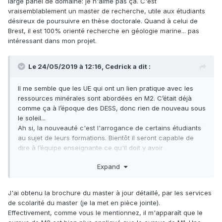
large panel de domaine: je n'aime pas ça. C'est
vraisemblablement un master de recherche, utile aux étudiants
Le prof de métallo '' je suis désolé on n'a pas assez
désireux de poursuivre en thèse doctorale. Quand à celui de
d'heures je vais survoler qqs gîtes ''
Brest, il est 100% orienté recherche en géologie marine... pas
le prof de geody interne '' calculez moi le temps de
intéressant dans mon projet.
convection du manteau ''
De même les stages terrain ne sont pas orientés métallo
mais géodynamique
Le 24/05/2019 à 12:16,
Cedrick
a dit :
Le Master de Nancy est bien askip, et il y aurait celui de
Il me semble que les UE qui ont un lien pratique avec les
Brest ou Rennes à regarder !
ressources minérales sont abordées en M2. C’était déjà
Toulouse orienté géodynamique aussi
comme ça à l’époque des DESS, donc rien de nouveau sous
le soleil...
Edit : j'allais oublier de préciser, les deux profs qui gèrent le
Ah si, la nouveauté c'est l'arrogance de certains étudiants
Master ressource ne font pas de ressources, les deux vrais
au sujet de leurs formations. Bientôt il sero
nt capable de
profs de métallo sont bientôt à la retraite, y en aura plus
dir
e à l’équipe e
nseignante ce qu'il doit y
avoir
qu'un l'an pro.. Et un autre plutôt orienté recherche
dans le pro
gram
me, et allouer les moy
en
s qui vont avec
Expand
-
ça sera dans l'ordre des c
hoses.
Un point positif, ils ont proposé bcp de stages métallo
Si cela a à ce point dégoûté certains des cailloux, c'est
malgré tout
surement qu'ils ne sont manifestement pas de vrais
J'ai obtenu la brochure du master à jour détaillé, par les services
passionnés et encore moins faits pour le métier de
de scolarité du master (je la met en pièce jointe).
géologue...
Effectivement, comme vous le mentionnez, il m'apparaît que le