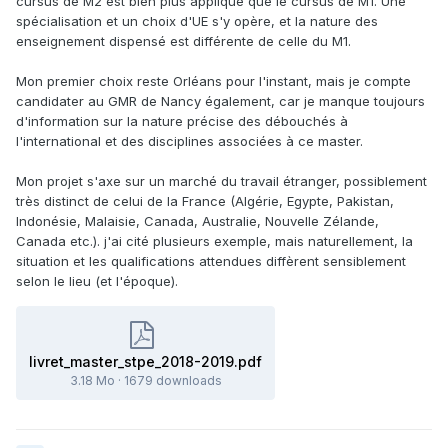
cursus de M2 est bien plus appliqué que le cursus de M1. Une
Sinon où se trouve le programme actuel du Master Orléans?
spécialisation et un choix d'UE s'y opère, et la nature des
enseignement dispensé est différente de celle du M1.
Mon premier choix reste Orléans pour l'instant, mais je compte
candidater au GMR de Nancy également, car je manque toujours
d'information sur la nature précise des débouchés à
l'international et des disciplines associées à ce master.
Mon projet s'axe sur un marché du travail étranger, possiblement
très distinct de celui de la France (Algérie, Egypte, Pakistan,
Indonésie, Malaisie, Canada, Australie, Nouvelle Zélande,
Canada etc.). j'ai cité plusieurs exemple, mais naturellement, la
situation et les qualifications attendues diffèrent sensiblement
selon le lieu (et l'époque).
livret_master_stpe_2018-2019.pdf
3.18 Mo
·
1679 downloads