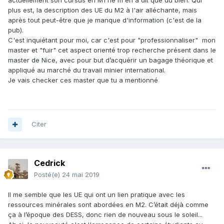
retour le niveau n'est pas bon du tout
plus est, la description des UE du M2 à l'air alléchante, mais
pour te donner les chiffres des élèves de M1, presque la
après tout peut-être que je manque d'information (c'est de la
moitié est dégoutée du master ressource, 4 ont
pub).
sérieusement penser à se réorienter, ça a enlevé la passion
C'est inquiétant pour moi, car c'est pour "professionnaliser" mon
cailloux à 2 etc etc ^^
master et "fuir" cet aspect orienté trop recherche présent dans le
Mais sinon Orléans est une belle ville, certains profs sont
master de Nice, avec pour but d’acquérir un bagage théorique et
vraiment au top ! D'autres... Heureusement ils partent en
appliqué au marché du travail minier international.
retraite !
Je vais checker ces master que tu a mentionné
Le prof de métallo '' je suis désolé on n'a pas assez
d'heures je vais survoler qqs gîtes ''
le prof de geody interne '' calculez moi le temps de
Citer
convection du manteau ''
De même les stages terrain ne sont pas orientés métallo
mais géodynamique
Cedrick
Le Master de Nancy est bien askip, et il y aurait celui de
Brest ou Rennes à regarder !
Posté(e)
24 mai 2019
Toulouse orienté géodynamique aussi
Il me semble que les UE qui ont un lien pratique avec les
Edit : j'allais oublier de préciser, les deux profs qui gèrent le
ressources minérales sont abordées en M2. C’était déjà comme
Master ressource ne font pas de ressources, les deux vrais
ça à l’époque des DESS, donc rien de nouveau sous le soleil...