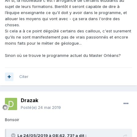
profs de métallo sont bientôt à la retraite, y en aura plus
Ah si, la nouveauté c'est l'arrogance de certains étudiants au
qu'un l'an pro.. Et un autre plutôt orienté recherche
sujet de leurs formations. Bientôt il seront capable de dire à
l’équipe enseignante ce qu'il doit y avoir dans le programme, et
Un point positif, ils ont proposé bcp de stages métallo
allouer les moyens qui vont avec - ça sera dans l'ordre des
malgré tout
choses.
Si cela a à ce point dégoûté certains des cailloux, c'est surement
qu'ils ne sont manifestement pas de vrais passionnés et encore
moins faits pour le métier de géologue...
Sinon où se trouve le programme actuel du Master Orléans?
Citer
Drazak
Posté(e)
24 mai 2019
Bonsoir
Le 24/05/2019 à 08:42,
73?
a dit :