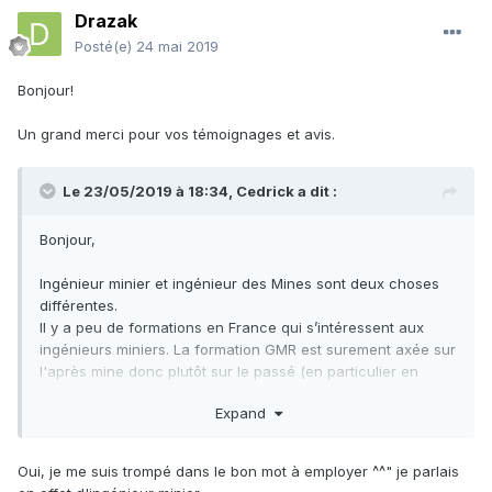
Drazak
Posté(e)
24 mai 2019
Bonjour!
Un grand merci pour vos témoignages et avis.
Le 23/05/2019 à 18:34,
Cedrick
a dit :
Bonjour,
Ingénieur minier et ingénieur des Mines sont deux choses
différentes.
Il y a peu de formations en France qui s’intéressent aux
ingénieurs miniers. La formation GMR est surement axée sur
l'après mine donc plutôt sur le passé (en particulier en
France ou on passe beaucoup plus de temps à débattre
Expand
qu'agir concernant de nouvelles mines).
La double compétence géologue - ingénieur minier est
Oui, je me suis trompé dans le bon mot à employer ^^" je parlais
recherchée mais elle s'acquiert plutôt avec l’expérience.