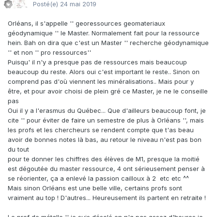
Posté(e)
24 mai 2019
Orléans, il s'appelle '' georessources geomateriaux
géodynamique '' le Master. Normalement fait pour la ressource
hein. Bah on dira que c'est un Master '' recherche géodynamique
'' et non '' pro ressources''
Puisqu' il n'y a presque pas de ressources mais beaucoup
beaucoup du reste. Alors oui c'est important le reste.. Sinon on
comprend pas d'où viennent les minéralisations.. Mais pour y
être, et pour avoir choisi de plein gré ce Master, je ne le conseille
pas
Oui il y a l'erasmus du Québec... Que d'ailleurs beaucoup font, je
cite '' pour éviter de faire un semestre de plus à Orléans '', mais
les profs et les chercheurs se rendent compte que t'as beau
avoir de bonnes notes là bas, au retour le niveau n'est pas bon
du tout
pour te donner les chiffres des élèves de M1, presque la moitié
est dégoutée du master ressource, 4 ont sérieusement penser à
se réorienter, ça a enlevé la passion cailloux à 2 etc etc ^^
Mais sinon Orléans est une belle ville, certains profs sont
vraiment au top ! D'autres... Heureusement ils partent en retraite !