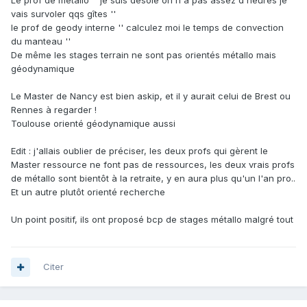
Le prof de métallo '' je suis désolé on n'a pas assez d'heures je
vais survoler qqs gîtes ''
le prof de geody interne '' calculez moi le temps de convection
du manteau ''
De même les stages terrain ne sont pas orientés métallo mais
géodynamique
Le Master de Nancy est bien askip, et il y aurait celui de Brest ou
Rennes à regarder !
Toulouse orienté géodynamique aussi
Edit : j'allais oublier de préciser, les deux profs qui gèrent le
Master ressource ne font pas de ressources, les deux vrais profs
de métallo sont bientôt à la retraite, y en aura plus qu'un l'an pro..
Et un autre plutôt orienté recherche
Un point positif, ils ont proposé bcp de stages métallo malgré tout
Citer