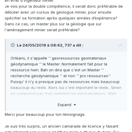
en effet d'ingénieur minier.
Pour les professionnels (géologues miniers) avec 4-5 ans
Je vois pour la double compétence, il serait donc préférable de
d’expérience, il y a des formations diplômantes aux École
débuter avec un cursus de géologue minier, pour ensuite
des Mines de Paris et d'Ales.
spécifier sa formation après quelques années d’expérience?
Dans ce cas, un master plus sur la géologie que sur
Le Master entre Montréal et Orléans est très bien.
l'aménagement minier serait préférable?
Le 24/05/2019 à 08:42,
73?
a dit :
Orléans, il s'appelle '' georessources geomateriaux
géodynamique '' le Master. Normalement fait pour la
ressource hein. Bah on dira que c'est un Master ''
recherche géodynamique '' et non '' pro ressources''
Puisqu' il n'y a presque pas de ressources mais beaucoup
beaucoup du reste. Alors oui c'est important le reste.. Sinon
on comprend pas d'où viennent les minéralisations.. Mais
pour y être, et pour avoir choisi de plein gré ce Master, je
Expand
ne le conseille pas
Oui il y a l'erasmus du Québec... Que d'ailleurs beaucoup
Merci pour beaucoup pour ton témoignage.
font, je cite '' pour éviter de faire un semestre de plus à
Orléans '', mais les profs et les chercheurs se rendent
Je suis très surpris, un ancien camarade de licence y faisant
compte que t'as beau avoir de bonnes notes là bas, au
actuellement son cursus en M1 ne m'en a dit que du bien. Qui