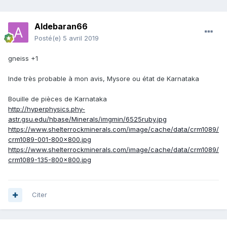
Aldebaran66
Posté(e)
5 avril 2019
gneiss +1
Inde très probable à mon avis, Mysore ou état de Karnataka
Bouille de pièces de Karnataka
http://hyperphysics.phy-
astr.gsu.edu/hbase/Minerals/imgmin/6525ruby.jpg
https://www.shelterrockminerals.com/image/cache/data/crm1089/
crm1089-001-800x800.jpg
https://www.shelterrockminerals.com/image/cache/data/crm1089/
crm1089-135-800x800.jpg
Citer