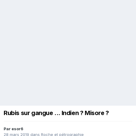
Rubis sur gangue ... Indien ? Misore ?
Par
esor6
28 mars 2019
dans
Roche et pétrographie