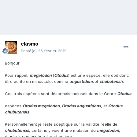
elasmo
Posté(e)
26 février 2019
Bonjour
Pour rappel,
megalodon
(
Otodus
) est une espèce, elle doit donc
être écrite en minuscule, comme
angustidens
et
chubutensis
.
Ces trois espèces sont désormais incluses dans le Genre
Otodus
espèces
Otodus megalodon, Otodus angustidens
, et
Otodus
chubutensis
Personnellement je reste sceptique sur la validité réelle de
chubutensis
, certains y voient une mutation du
megalodon
,
d'autres une espèce à part entière