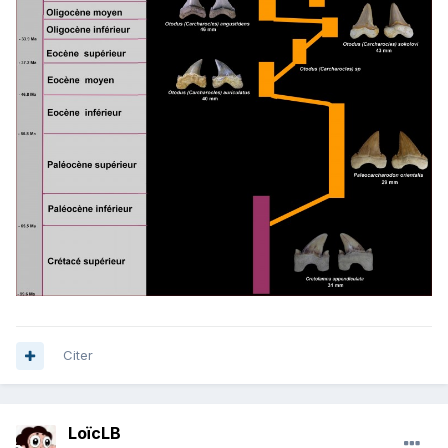
Citer
LoïcLB