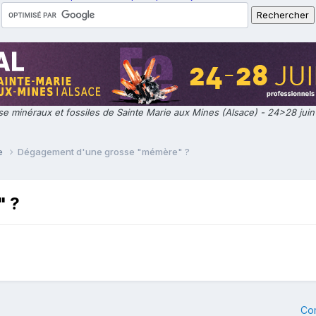
e minéraux et fossiles de Sainte Marie aux Mines (Alsace) - 24>28 jui
ie
Dégagement d'une grosse "mémère" ?
" ?
Co