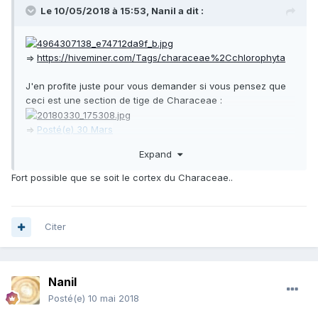
Le 10/05/2018 à 15:53,
Nanil
a dit :
=>
https://hiveminer.com/Tags/characeae%2Cchlorophyta
J'en profite juste pour vous demander si vous pensez que
ceci est une section de tige de Characeae :
=>
Posté(e)
30 Mars
Alveolina oblonga
Expand
probablement...
Fort possible que se soit le cortex du Characeae..
=>
https://ebooks.adelaide.edu.au/l/lyell/charles/principles-
Citer
of-geology/chapter49.html
Nanil
Posté(e)
10 mai 2018