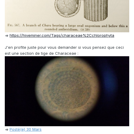
=>
https://hiveminer.com/Tags/characeae%2Cchlorophyta
J'en profite juste pour vous demander si vous pensez que ceci
est une section de tige de Characeae :
=>
Posté(e)
30 Mars