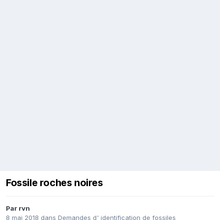
Fossile roches noires
Par
rvn
8 mai 2018
dans
Demandes d' identification de fossiles