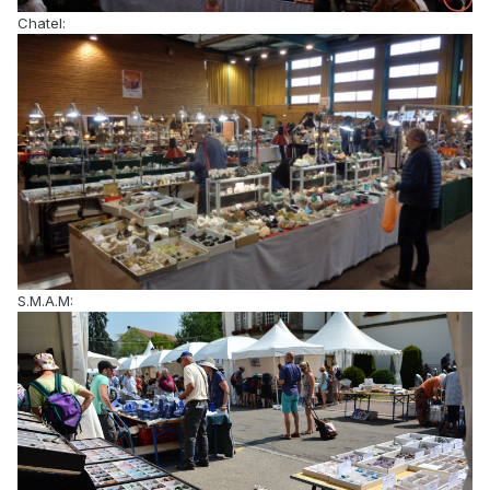
Chatel:
S.M.A.M: