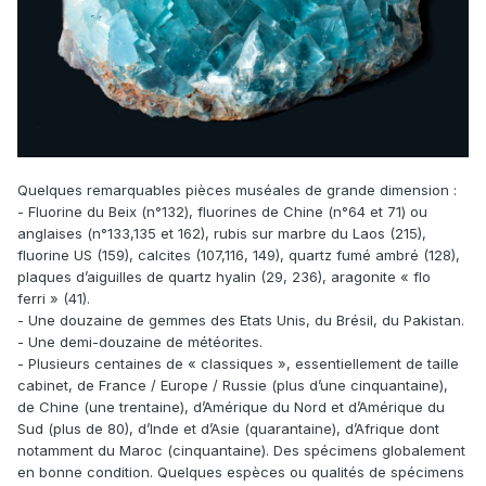
Quelques remarquables pièces muséales de grande dimension :
- Fluorine du Beix (n°132), fluorines de Chine (n°64 et 71) ou
anglaises (n°133,135 et 162), rubis sur marbre du Laos (215),
fluorine US (159), calcites (107,116, 149), quartz fumé ambré (128),
plaques d’aiguilles de quartz hyalin (29, 236), aragonite « flo
ferri » (41).
- Une douzaine de gemmes des Etats Unis, du Brésil, du Pakistan.
- Une demi-douzaine de météorites.
- Plusieurs centaines de « classiques », essentiellement de taille
cabinet, de France / Europe / Russie (plus d’une cinquantaine),
de Chine (une trentaine), d’Amérique du Nord et d’Amérique du
Sud (plus de 80), d’Inde et d’Asie (quarantaine), d’Afrique dont
notamment du Maroc (cinquantaine). Des spécimens globalement
en bonne condition. Quelques espèces ou qualités de spécimens