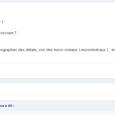
 )
croscope ?
tographier des détails, voir des micro-cristaux ( microminéraux )... e
Isa
a dit :