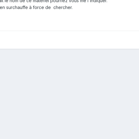
aît le nom de ce matériel pourriez vous me l'indiquer.
 en surchauffe à force de chercher.