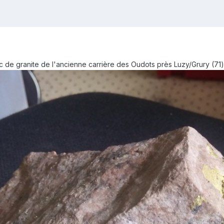
oc de granite de l'ancienne carrière des Oudots près Luzy/Grury (71)