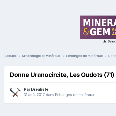
▲
Bours
Accueil
Minéralogie et Minéraux
Echanges de minéraux
Donn
Donne Uranocircite, Les Oudots (71)
Par
Drealiste
31 août 2017
dans
Echanges de minéraux