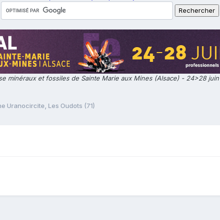
e minéraux et fossiles de Sainte Marie aux Mines (Alsace) - 24>28 jui
e Uranocircite, Les Oudots (71)