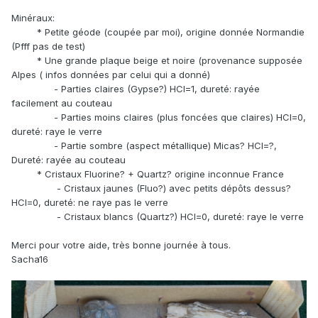
Minéraux:
* Petite géode (coupée par moi), origine donnée Normandie
(Pfff pas de test)
* Une grande plaque beige et noire (provenance supposée
Alpes ( infos données par celui qui a donné)
- Parties claires (Gypse?) HCl=1, dureté: rayée
facilement au couteau
- Parties moins claires (plus foncées que claires) HCl=0,
dureté: raye le verre
- Partie sombre (aspect métallique) Micas? HCl=?,
Dureté: rayée au couteau
* Cristaux Fluorine? + Quartz? origine inconnue France
- Cristaux jaunes (Fluo?) avec petits dépôts dessus?
HCl=0, dureté: ne raye pas le verre
- Cristaux blancs (Quartz?) HCl=0, dureté: raye le verre
Merci pour votre aide, très bonne journée à tous.
Sacha16