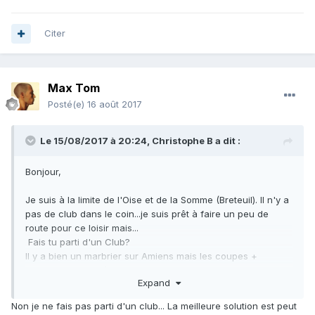
Citer
Max Tom
Posté(e)
16 août 2017
Le 15/08/2017 à 20:24,
Christophe B
a dit :
Bonjour,
Je suis à la limite de l'Oise et de la Somme (Breteuil). Il n'y a
pas de club dans le coin...je suis prêt à faire un peu de
route pour ce loisir mais...
Fais tu parti d'un Club?
Il y a bien un marbrier sur Amiens mais les coupes +
polissage sont chères..
Expand
Par ailleurs dans mon village il a été trouvé, il y a longtemps
Non je ne fais pas parti d'un club... La meilleure solution est peut
de belles marcassites (photo prise chez un agriculteur qui