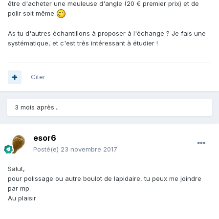
être d'acheter une meuleuse d'angle (20 € premier prix) et de
l'avait stocké dans un coin) ressemblant à celles que tu
polir soit même
trouves au Cap Blanc Nez. (ci dessous).
As tu d'autres échantillons à proposer à l'échange ? Je fais une
systématique, et c'est très intéressant à étudier !
Citer
3 mois après...
esor6
Posté(e)
23 novembre 2017
Salut,
pour polissage ou autre boulot de lapidaire, tu peux me joindre
par mp.
Au plaisir