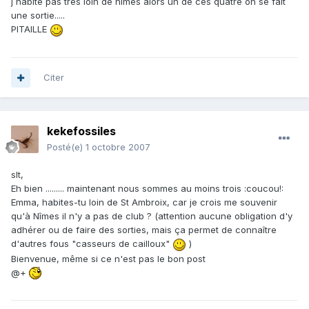
j habite pas tres loin de nimes alors un de ces quatre on se fait
une sortie.....
PITAILLE
Citer
kekefossiles
Posté(e)
1 octobre 2007
slt,
Eh bien ......... maintenant nous sommes au moins trois :coucou!:
Emma, habites-tu loin de St Ambroix, car je crois me souvenir
qu'à Nîmes il n'y a pas de club ? (attention aucune obligation d'y
adhérer ou de faire des sorties, mais ça permet de connaître
d'autres fous "casseurs de cailloux"
)
Bienvenue, même si ce n'est pas le bon post
@+