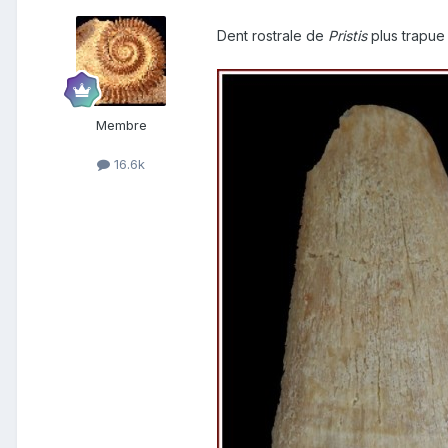
Dent rostrale de
Pristis
plus trapue
Membre
16.6k