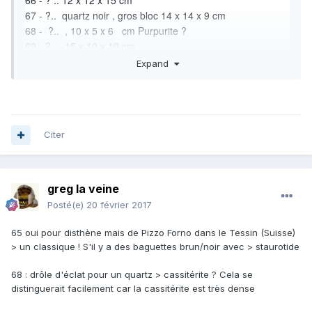
66 - ? .. 12 x 12 x 15 cm
67 - ?.. quartz noir , gros bloc 14 x 14 x 9 cm
68 - ?.. , 10 x 5 x 6 cm Purpurite ?
69 - ? , 15 x 10 x 10 cm
70 - ? , 9 x 8 x 7 cm
Expand
71 - ?.. 14 x 10 x 6 cm Okénite, Inde...
72 - ?. gypse !. , 13 x 8 x 6 Oui ! Comme une rose des
sables !
Citer
greg la veine
Posté(e)
20 février 2017
65 oui pour disthène mais de Pizzo Forno dans le Tessin (Suisse)
> un classique ! S'il y a des baguettes brun/noir avec > staurotide
68 : drôle d'éclat pour un quartz > cassitérite ? Cela se
distinguerait facilement car la cassitérite est très dense