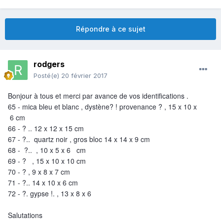
Répondre à ce sujet
rodgers
Posté(e)
20 février 2017
Bonjour à tous et merci par avance de vos identifications .
65 - mica bleu et blanc , dystène? ! provenance ? , 15 x 10 x
6 cm
66 - ? .. 12 x 12 x 15 cm
67 - ?.. quartz noir , gros bloc 14 x 14 x 9 cm
68 - ?.. , 10 x 5 x 6 cm
69 - ? , 15 x 10 x 10 cm
70 - ? , 9 x 8 x 7 cm
71 - ?.. 14 x 10 x 6 cm
72 - ?. gypse !. , 13 x 8 x 6
Salutations