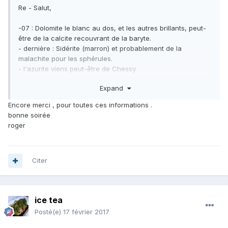
Re - Salut,
-07 : Dolomite le blanc au dos, et les autres brillants, peut-
être de la calcite recouvrant de la baryte.
- dernière : Sidérite (marron) et probablement de la
malachite pour les sphérules.
- l'azurite viens peut-être de Chessy.
-01 : Géode de célestine.
Expand
-02 : Géode de célestine.
-03 : Fluorine jaune recouverte de pyrite, d'autres te diront
Encore merci , pour toutes ces informations .
surement la provenance, mais moi j'hésite...
bonne soirée
-04 : Chalcopyrite.
roger
Pas mal pour débuter tout cela !
Citer
ice tea
Posté(e)
17 février 2017