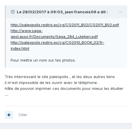
Le 28/02/2017 à 09:03,
jean francois06
a dit :
http://paleopolis.rediris.es/cg/CG2011_B02/CG2011_B02.pdf
http://www.saga-
geol.asso.fr/Documents/Saga_284_Lutetien.pdf
http://paleopolis.rediris.es/cg/CG2010_BOOK_02/fr-
index.html
Pour mettre un nom sur tes photos.
Trés interressant le site paleopolis , et les deux autres liens
il m'est impossible de les ouvrir avec le téléphone .
Hâte de pouvoir imprimer ces documents pour mieux les étudier
....
Citer