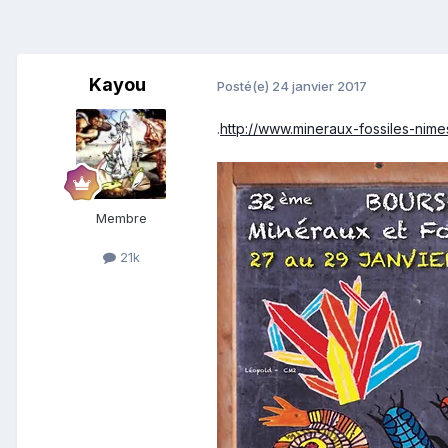
Kayou
Posté(e)
24 janvier 2017
.
http://www.mineraux-fossiles-nime
Membre
21k