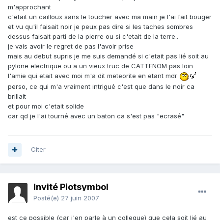
m'approchant
c'etait un cailloux sans le toucher avec ma main je l'ai fait bouger
et vu qu'il faisait noir je peux pas dire si les taches sombres
dessus faisait parti de la pierre ou si c'etait de la terre..
je vais avoir le regret de pas l'avoir prise
mais au debut supris je me suis demandé si c'etait pas lié soit au
pylone electrique ou a un vieux truc de CATTENOM pas loin
l'amie qui etait avec moi m'a dit meteorite en etant mdr
perso, ce qui m'a vraiment intrigué c'est que dans le noir ca
brillait
et pour moi c'etait solide
car qd je l'ai tourné avec un baton ca s'est pas "ecrasé"
Citer
Invité Piotsymbol
Posté(e)
27 juin 2007
est ce possible (car j'en parle à un collegue) que cela soit lié au