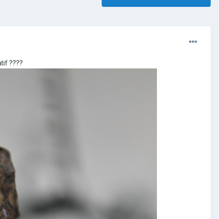
tif ????