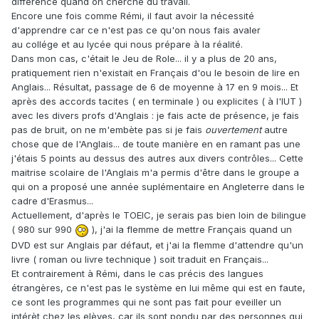
différence quand on cherche du travail.
Encore une fois comme Rémi, il faut avoir la nécessité
d'apprendre car ce n'est pas ce qu'on nous fais avaler
au collége et au lycée qui nous prépare à la réalité.
Dans mon cas, c'était le Jeu de Role... il y a plus de 20 ans,
pratiquement rien n'existait en Français d'ou le besoin de lire en
Anglais... Résultat, passage de 6 de moyenne à 17 en 9 mois... Et
après des accords tacites ( en terminale ) ou explicites ( à l'IUT )
avec les divers profs d'Anglais : je fais acte de présence, je fais
pas de bruit, on ne m'embète pas si je fais
ouvertement
autre
chose que de l'Anglais... de toute manière en en ramant pas une
j'étais 5 points au dessus des autres aux divers contrôles... Cette
maitrise scolaire de l'Anglais m'a permis d'être dans le groupe a
qui on a proposé une année suplémentaire en Angleterre dans le
cadre d'Erasmus...
Actuellement, d'après le TOEIC, je serais pas bien loin de bilingue
( 980 sur 990
), j'ai la flemme de mettre Français quand un
DVD est sur Anglais par défaut, et j'ai la flemme d'attendre qu'un
livre ( roman ou livre technique ) soit traduit en Français...
Et contrairement à Rémi, dans le cas précis des langues
étrangères, ce n'est pas le système en lui même qui est en faute,
ce sont les programmes qui ne sont pas fait pour eveiller un
intérèt chez les elèves, car ils sont pondu par des personnes qui