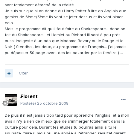
sont totalement détaché de la réalité...
Je suis sur que si on donne du Harry Potter à lire en Anglais aux
gamins de 6ème/5ème ils vont se jeter dessus et ils vont aimer
cela...
Mais le programme dit qu'il faut faire du Shakespeare... donc on
fait du Shakespeare... et Hamlet ou Richard III sont à peu près
aussi indigeste à un ado que Madame Bovary ou le Rouge et le
Noir ( Stendhal, les deux, au programme de Français... j'ai jamais
pu dépasser 50 page avant des les bazarder par la fenètre ) ...
Citer
₣lorent
Posté(e)
25 octobre 2008
De plus il n'est jamais trop tard pour apprendre l'anglais, et à mon
avis il n'y a rien de mieux que de s'immerger totalement dans la
culture pour cela. Durant tes études tu pourras ainsi si tu le
souhaite, faire 6 mois ou une année à l'étranger, résultat garanti