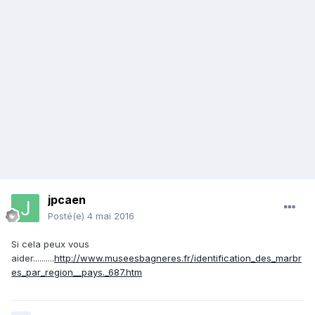
jpcaen
Posté(e)
4 mai 2016
Si cela peux vous
aider..........
http://www.museesbagneres.fr/identification_des_marbr
es_par_region__pays._687.htm