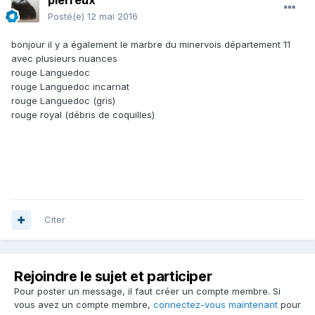
pierreux
Posté(e)
12 mai 2016
bonjour il y a également le marbre du minervois département 11
avec plusieurs nuances
rouge Languedoc
rouge Languedoc incarnat
rouge Languedoc (gris)
rouge royal (débris de coquilles)
Citer
Rejoindre le sujet et participer
Pour poster un message, il faut créer un compte membre. Si
vous avez un compte membre,
connectez-vous maintenant
pour